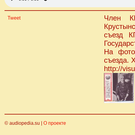
Член К
Tweet
Крустын
съезд К
Государс
На фото
съезда. 
http://vi
© audiopedia.su |
О проекте