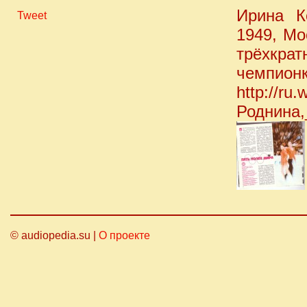
Ирина К
Tweet
1949, Мо
трёхкрат
чемпионк
http://ru.
Роднина,
© audiopedia.su |
О проекте