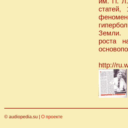
им. П. Л
статей,
феноме
гипербо
Земли. 
роста н
основопо
http://ru
© audiopedia.su |
О проекте