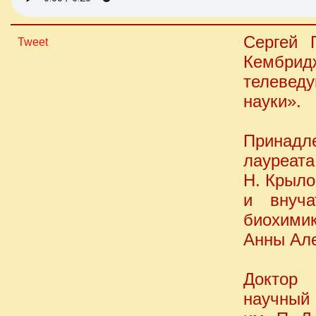
Сергей 
Tweet
Кембрид
телевед
науки».
Принадл
лауреата
Н. Крыло
и внуча
биохимик
Анны Але
Доктор 
научный