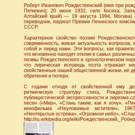
Роберт Иванович Рождественский (имя при ро
Петкевич); 20 июня 1932, село Косиха, Зап
Алтайский край) — 19 августа 1994, Москва)
переводчик, лауреат Премии Ленинского комсо
СССР.
Характерное свойство поэзии Рождественско
современность, живая актуальность вопросов, 
собой и перед нами. Эти вопросы, как правило
что мгновенно находят отклик в самых различных
поэмы Рождественского в хронологическом поря
что лирическая исповедь поэта отражает не
свойственные нашей общественной жизни, её д
обретения и потери.
С годами отходя от свойственной ему дек
ритмическую структуру стиха, Рождестве
публицистической экспрессивности и лиризма с
песен («Мир», «Стань таким, как я хочу», «П
кинофильма «Неуловимые мстители», 1967
«Неоткрытые острова», «Огромное небо», «Слад
http://ru.wikipedia.org/wiki/Рождественский,_Роб