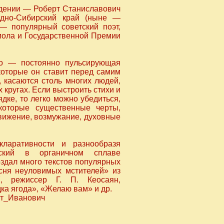
ждении — Роберт Станиславович
адно-Сибирский край (ныне —
 — популярный советский поэт,
мола и Государственной Премии
го — постоянно пульсирующая
которые он ставит перед самим
, касаются столь многих людей,
 кругах. Если выстроить стихи и
дке, то легко можно убедиться,
которые существенные черты,
вижение, возмужание, духовные
ларативности и разнообразя
нский в органичном сплаве
оздал много текстов популярных
есня неуловимых мстителей» из
, режиссер Г. П. Кеосаян,
ка ягода», «Желаю вам» и др.
ерт_Иванович