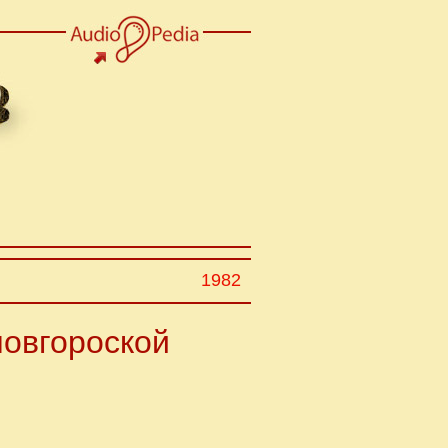
1982
новгороской