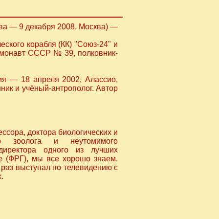
ва — 9 декабря 2008, Москва) —
ского корабля (КК) "Союз-24" и
осмонавт СССР № 39, полковник-
ия — 18 апреля 2002, Алассио,
ик и учёный-антрополог. Автор
ессора, доктора биологических и
го зоолога и неутомимого
 директора одного из лучших
е (ФРГ), мы все хорошо знаем.
 раз выступал по телевидению с
.