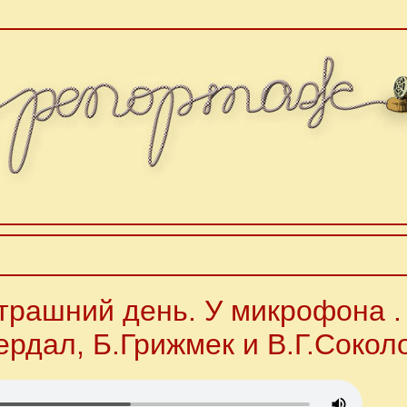
трашний день. У микрофона .
ердал, Б.Грижмек и В.Г.Сокол