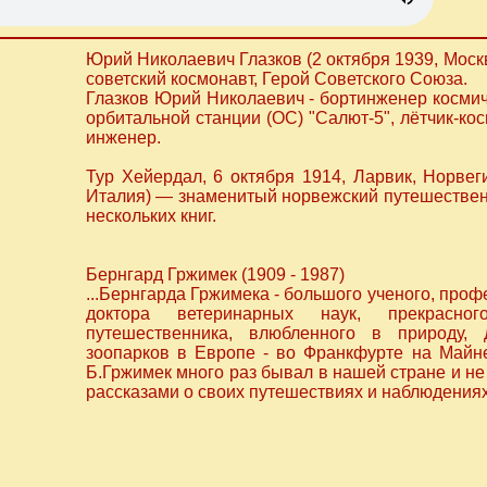
Юрий Николаевич Глазков (2 октября 1939, Моск
советский космонавт, Герой Советского Союза.
Глазков Юрий Николаевич - бортинженер космиче
орбитальной станции (ОС) "Салют-5", лётчик-к
инженер.
Тур Хейердал, 6 октября 1914, Ларвик, Норвег
Италия) — знаменитый норвежский путешественн
нескольких книг.
Бернгард Гржимек (1909 - 1987)
...Бернгарда Гржимека - большого ученого, проф
доктора ветеринарных наук, прекрасно
путешественника, влюбленного в природу,
зоопарков в Европе - во Франкфурте на Майн
Б.Гржимек много раз бывал в нашей стране и не
рассказами о своих путешествиях и наблюдениях