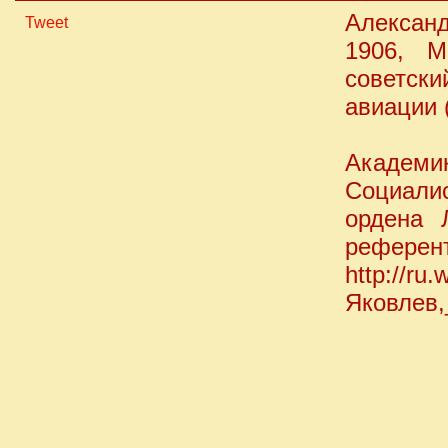
Александ
Tweet
1906, 
советск
авиации 
Академ
Социали
ордена 
референт
http://ru.
Яковлев