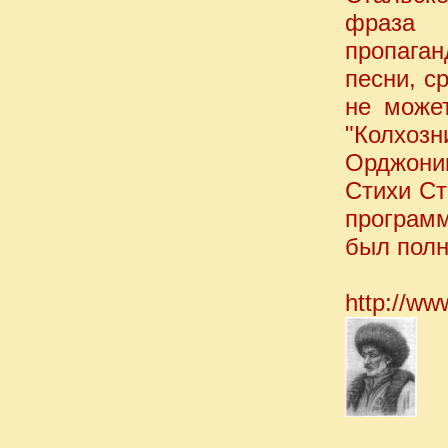
фраза 
пропага
песни, с
не может
"Колхоз
Орджоник
Стихи Ст
програм
был полн
http://ww