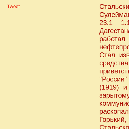
Стальск
Tweet
Сулейман
23.1 1.
Дагестан
работал
нефтепр
Стал изв
средств
приветст
"России
(1919) 
зарытом
коммуни
раскопал
Горький
Стальско