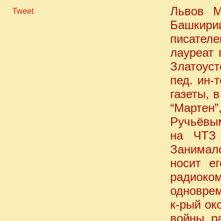
Львов М
Tweet
Башкири
писателе
лауреат 
Златоуст
пед. ин-
газеты, 
“Мартен”
Ручьёвым
на ЧТЗ 
Занимал
носит е
радиоком
одноврем
к-рый ок
войны р