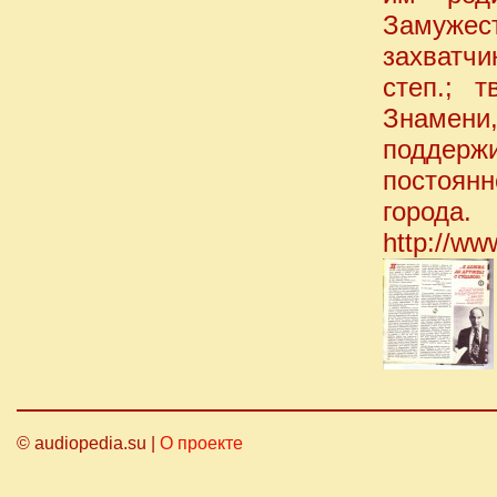
Замужес
захватчи
степ.; 
Знамени,
поддержи
постоян
города.
http://ww
© audiopedia.su |
О проекте