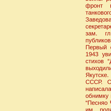
фронт в
танково
Заведов
секретар
зам. г
публико
Первый с
1943 уви
стихов “
выходил
Якутске.
СССР. О
написала
обнимку 
“Песняо 
им роди