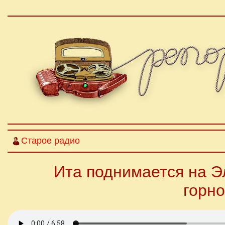
Старое радио
Ита поднимается на Э
горн