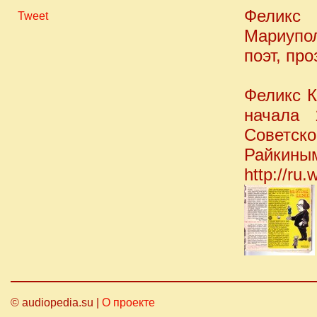
Феликс 
Tweet
Мариупо
поэт, про
Феликс К
начала 
Советс
Райкиным
http://ru
© audiopedia.su |
О проекте