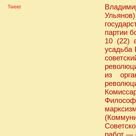
Владим
Tweet
Ульянов)
государс
партии б
10 (22)
усадьба 
советски
революци
из орга
революци
Комисс
Философ
марксизм
(Коммун
Советск
работ — 